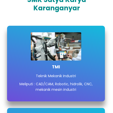
Karanganyar
TMI
Teknik Mekanik Industri
Meliputi : CAD/CAM, Robotic, hidrolik, CNC,
mekanik mesin industri